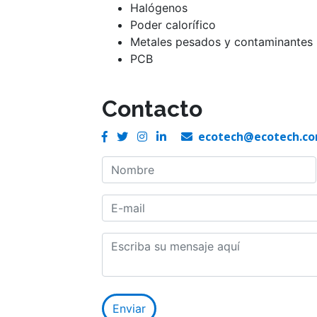
Halógenos
Poder calorífico
Metales pesados y contaminantes (P
PCB
Contacto
ecotech@ecotech.co
If you
are a
human,
ignore
this